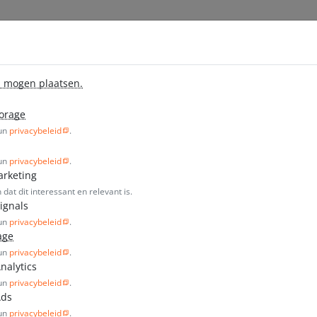
Off
en
Prijzen
Projecten
Blog
j mogen plaatsen.
torage
hun
privacybeleid
.
hun
privacybeleid
.
pecific product?
arketing
at dit interessant en relevant is.
ignals
hun
privacybeleid
.
age
hun
privacybeleid
.
nalytics
hun
privacybeleid
.
Ads
hun
privacybeleid
.