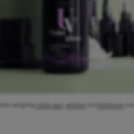
 been designing
mobile apps
,
websites
and
dashboards
sinc