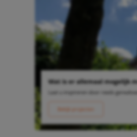
Wat is er allemaal mogelijk 
Laat u inspireren door reeds gerealis
Bekijk projecten