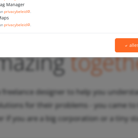
Tag Manager
hun
privacybeleid
.
Maps
s create some
hun
privacybeleid
.
all
mazing
togeth
 a freelance designer to help you unders
tions for their problems - you came to t
r if you are a big corporation or a tiny st