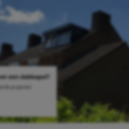
met een dakkapel?
eerde projecten