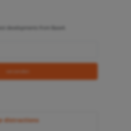
atest developments from Base4.
verzenden
 distractions