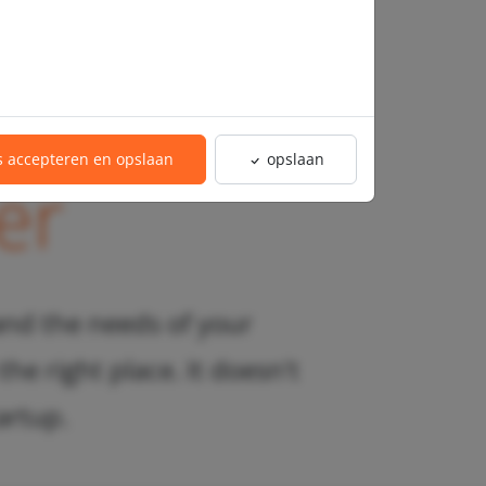
thing
es accepteren en opslaan
opslaan
er
tand the needs of your
he right place. It doesn't
artup.