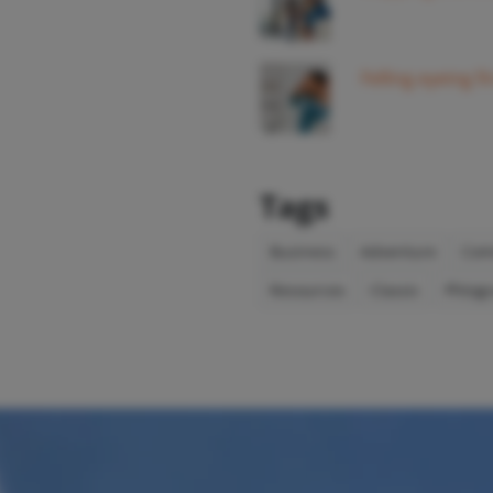
Felling eyeing f
Tags
Business
Adventure
Com
Resources
Classic
Phtog