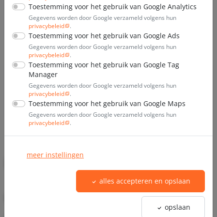
Toestemming voor het gebruik van Google Analytics
oplossingen voor elk
snelle installatie,
Gegevens worden door Google verzameld volgens hun
privacybeleid
.
huis
maximaal gemak
Toestemming voor het gebruik van Google Ads
Gegevens worden door Google verzameld volgens hun
privacybeleid
.
Toestemming voor het gebruik van Google Tag
Manager
Gegevens worden door Google verzameld volgens hun
Toewijding
15 jaar
privacybeleid
.
Toestemming voor het gebruik van Google Maps
aan duurzaamheid
garantie
Gegevens worden door Google verzameld volgens hun
privacybeleid
.
meer instellingen
Prijzen dakkapel
alles accepteren en opslaan
Wat kost een dakkapel?
opslaan