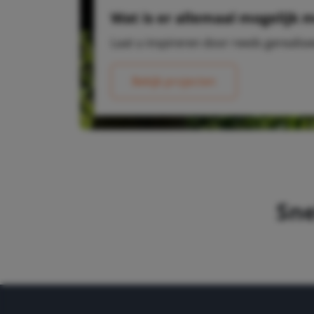
Wat is er allemaal mogelijk 
Laat u inspireren door reeds gerealis
Bekijk projecten
Sne