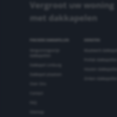
Vergroot uw woning
met dakkapelen
PINCKERS DAKKAPELLEN
DIENSTEN
Vergunningsvrije
Maatwerk dakkape
dakkapellen
Prefab dakkapelle
Dakkapel Limburg
Houten dakkapell
Dakkapel plaatsen
Zinken dakkapelle
Over Ons
Contact
FAQ
Sitemap