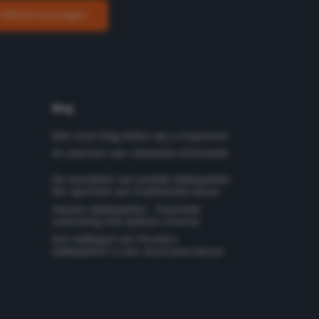
Offerte aanvragen
Blog
Met onze blog willen wij u inspireren
en voorzien van relevante informatie
De voordelen van prefab dakkapellen
ten opzichte van traditionele bouw
Houten dakkapellen - Klassieke
uitstraling met tijdloze charme
Een dakkapel van Pinckers
dakkapellen is een duurzame keuze