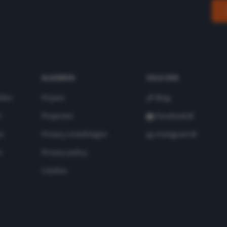
ALGEMEEN
VOLG ONS
llen
Prijzen
Blog
n
Projecten
Facebook
en
Privacy instellingen
Instagram
n
Privacy policy
Colofon