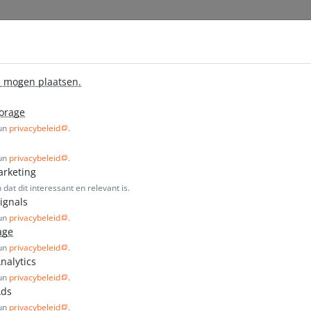
Off
en
Prijzen
Projecten
Blog
j mogen plaatsen.
torage
hun
privacybeleid
.
hun
privacybeleid
.
arketing
at dit interessant en relevant is.
ignals
hun
privacybeleid
.
age
EMPTY EXAMPLE PAGE
hun
privacybeleid
.
nalytics
hun
privacybeleid
.
Ads
hun
privacybeleid
.