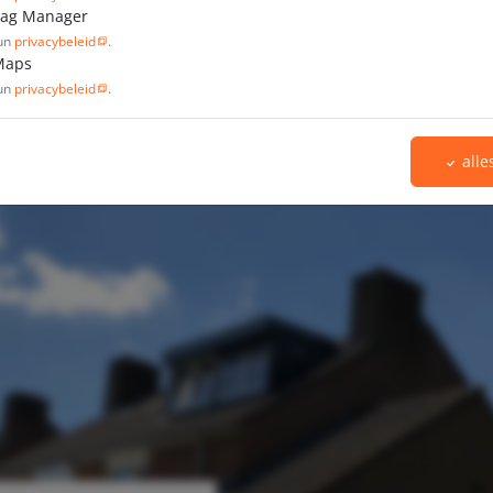
Tag Manager
hun
privacybeleid
.
Maps
hun
privacybeleid
.
all