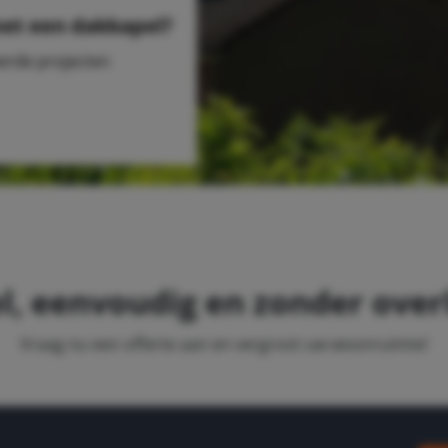
met een dakkapel?
eerde projecten
l, eenvoudig en zonder over
Vraag nu een offerte aan en vergroot uw woonruimte!