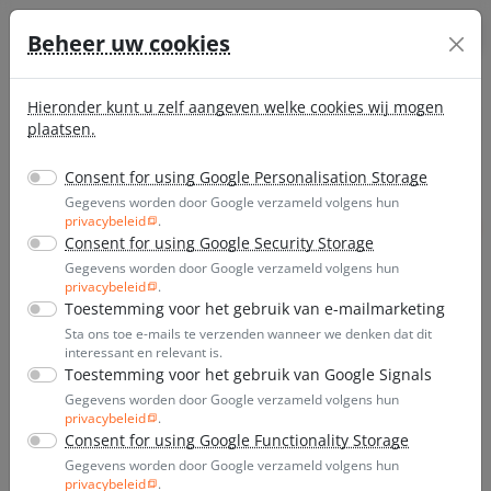
Ga direct naar de hoofdinhoud van deze pagina.
045 51 11 027
Beheer uw cookies
Hieronder kunt u zelf aangeven welke cookies wij mogen
plaatsen.
Consent for using Google Personalisation Storage
4,4
5
153 beoordelingen
Gegevens worden door Google verzameld volgens hun
privacybeleid
.
alle beoordelingen bekijken
Consent for using Google Security Storage
Gegevens worden door Google verzameld volgens hun
privacybeleid
.
Toestemming voor het gebruik van e-mailmarketing
Sta ons toe e-mails te verzenden wanneer we denken dat dit
interessant en relevant is.
Toestemming voor het gebruik van Google Signals
Gegevens worden door Google verzameld volgens hun
Snel, eenvoudig en zonder
privacybeleid
.
Consent for using Google Functionality Storage
overlast
Gegevens worden door Google verzameld volgens hun
privacybeleid
.