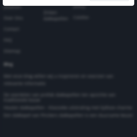
Privacy
Dakkapel
dakkapellen
policy
plaatsen
Zinken
Colofon
Over Ons
dakkapellen
Contact
FAQ
Sitemap
Blog
Met onze blog willen wij u inspireren en voorzien van
relevante informatie
De voordelen van prefab dakkapellen ten opzichte van
traditionele bouw
Houten dakkapellen - Klassieke uitstraling met tijdloze charme
Een dakkapel van Pinckers dakkapellen is een duurzame keuze