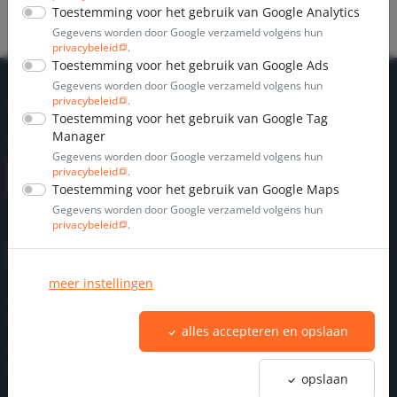
Vraag nu een offerte aan en vergroot uw woonruimte!
Toestemming voor het gebruik van Google Analytics
Gegevens worden door Google verzameld volgens hun
privacybeleid
.
Toestemming voor het gebruik van Google Ads
Gegevens worden door Google verzameld volgens hun
Vergroot uw woning
privacybeleid
.
Toestemming voor het gebruik van Google Tag
met dakkapelen
Manager
Gegevens worden door Google verzameld volgens hun
privacybeleid
.
Offerte aanvragen
Toestemming voor het gebruik van Google Maps
Gegevens worden door Google verzameld volgens hun
privacybeleid
.
PINCKERS
DIENSTEN
ALGEMEEN
VOLG ONS
DAKKAPELLEN
meer instellingen
Maatwerk
Prijzen
Blog
Vergunningsvrije
dakkapellen
Projecten
Facebook
dakkapellen
alles accepteren en opslaan
Prefab
Privacy
Dakkapel
dakkapellen
instellingen
Limburg
opslaan
Houten
Instagram