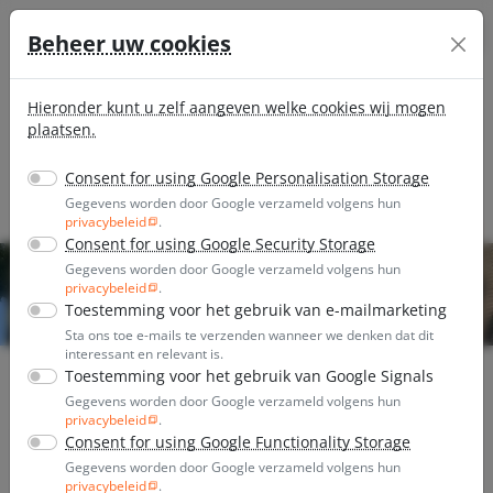
Ga direct naar de hoofdinhoud van deze pagina.
045 51 11 027
Beheer uw cookies
Hieronder kunt u zelf aangeven welke cookies wij mogen
plaatsen.
Consent for using Google Personalisation Storage
4,4
5
153 beoordelingen
Gegevens worden door Google verzameld volgens hun
privacybeleid
.
alle beoordelingen bekijken
Consent for using Google Security Storage
Gegevens worden door Google verzameld volgens hun
privacybeleid
.
Toestemming voor het gebruik van e-mailmarketing
Sta ons toe e-mails te verzenden wanneer we denken dat dit
interessant en relevant is.
Toestemming voor het gebruik van Google Signals
Gegevens worden door Google verzameld volgens hun
privacybeleid
.
Consent for using Google Functionality Storage
Gegevens worden door Google verzameld volgens hun
Maatwerk
Snel
privacybeleid
.